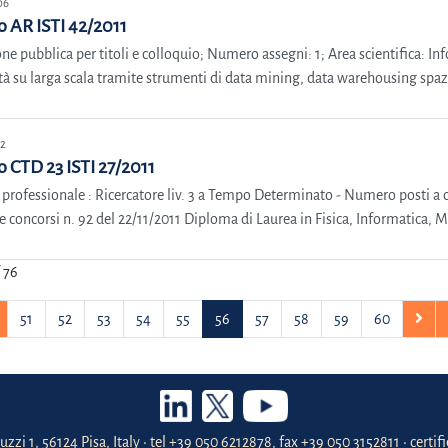
06
 AR ISTI 42/2011
ne pubblica per titoli e colloquio; Numero assegni: 1; Area scientifica: Inf
à su larga scala tramite strumenti di data mining, data warehousing spazi
22
 CTD 23 ISTI 27/2011
 professionale : Ricercatore liv. 3 a Tempo Determinato - Numero posti a co
e concorsi n. 92 del 22/11/2011 Diploma di Laurea in Fisica, Informatica, M
 76
51
52
53
54
55
56
57
58
59
60
uzzi 1, 56124 Pisa, Italy • tel +39 050 6212878, fax +39 050 3152811 • certi