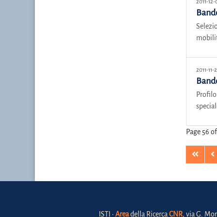
2011-12-
Bando
Selezio
mobilit
2011-11-
Bando
Profilo
special
Page 56 of
ISTI •
Area
della Ricerca
CNR
, via G. Mor