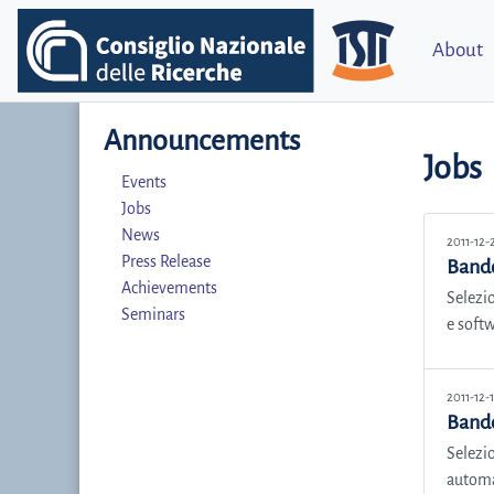
About
Announcements
Jobs
Events
Jobs
News
2011-12-
Press Release
Bando
Achievements
Selezio
Seminars
e softw
2011-12-
Bando
Selezio
automat