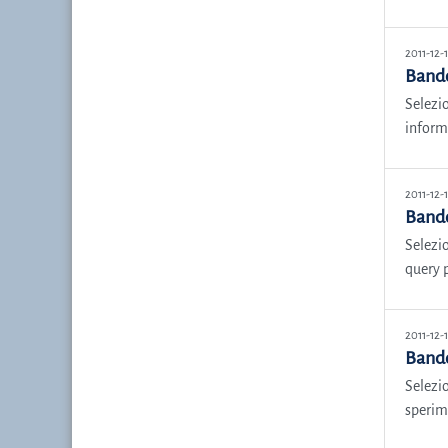
2011-12-
Bando
Selezio
informa
2011-12-
Bando
Selezio
query p
2011-12-
Bando
Selezio
sperime