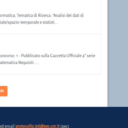
ormatica; Tematica di Ricerca: "Analisi dei dati di
ale/spazio-temporale e statisti...
ncorso: 1 - Pubblicato sulla Gazzetta Ufficiale 4° serie
atematica Requisiti :...
fied email
protocollo.isti@pec.cnr.it
(pec)