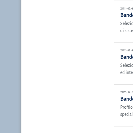
2011-12-
Bando
Selezio
di sist
2011-12-
Bando
Selezio
ed inte
2011-12-
Bando
Profilo
special