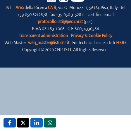
ISTI •
Area
della Ricerca
CNR
, via G. Moruzzi 1, 56124 Pisa, Italy • tel
+39 050 6212878, fax +39 050 3152811 • certified email
protocollo.isti@pec.cnr.it
(pec)
P.IVA 02118311006 • C.F. 80054330586
Transparent administration
•
Privacy & Cookie Policy
Web Master:
web_master@isti.cnr.it
• For technical issues click
HERE
Copyright © 2020 CNR-ISTI. All Rights Reserved.