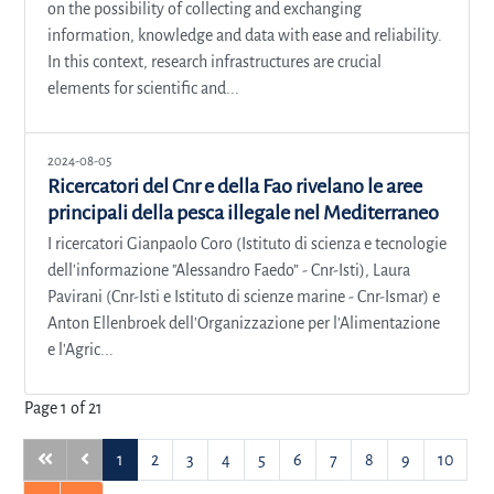
on the possibility of collecting and exchanging
information, knowledge and data with ease and reliability.
In this context, research infrastructures are crucial
elements for scientific and...
2024-08-05
Ricercatori del Cnr e della Fao rivelano le aree
principali della pesca illegale nel Mediterraneo
I ricercatori Gianpaolo Coro (Istituto di scienza e tecnologie
dell'informazione "Alessandro Faedo” - Cnr-Isti), Laura
Pavirani (Cnr-Isti e Istituto di scienze marine - Cnr-Ismar) e
Anton Ellenbroek dell'Organizzazione per l'Alimentazione
e l'Agric...
Page 1 of 21
1
2
3
4
5
6
7
8
9
10