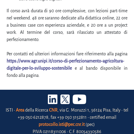
Il corso avrà durata di 90 ore complessive, con lezioni part-time
nel weekend. 48 ore saranno dedicate alla didattica online, 22 ore
a business case con esperienza aziendale, e 20 ore a un project
work. Al termine del corso, sarà rilasciato un attestato di
perfezionamento.
Per contatti ed ulteriori informazioni fare riferimento alla pagina
https://www.agr.unipi.it/corso-di-perfezionamento-agricoltura-
digitale-per-lo-sviluppo-sostenibile
e al bando disponibile in
fondo alla pagina.
ISTI •
Area
della Ricerca
CNR
, via G. Moruzzi 1, 56124 Pisa, Italy • tel
+39 050 6212878, fax +39 050 3152811 • certified email
protocollo.isti@pec.cnr.it
(pec)
P.IVA 02118311006 • C.F. 80054330586