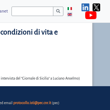
ranet
condizioni di vita e
ntervista del "Giornale di Sicilia" a Luciano Anselmo)
fied email
protocollo.isti@pec.cnr.it
(pec)