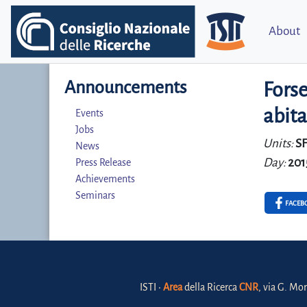
About
Announcements
Forse
abita
Events
Jobs
Units:
S
News
Day:
201
Press Release
Achievements
Seminars
FACEB
ISTI •
Area
della Ricerca
CNR
, via G. Mor