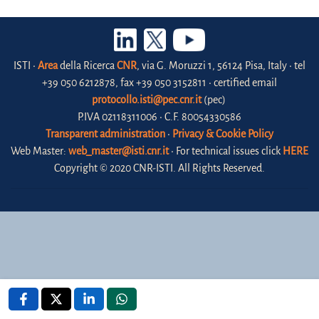
ISTI •
Area
della Ricerca
CNR
, via G. Moruzzi 1, 56124 Pisa, Italy • tel
+39 050 6212878, fax +39 050 3152811 • certified email
protocollo.isti@pec.cnr.it
(pec)
P.IVA 02118311006 • C.F. 80054330586
Transparent administration
•
Privacy & Cookie Policy
Web Master:
web_master@isti.cnr.it
• For technical issues click
HERE
Copyright © 2020 CNR-ISTI. All Rights Reserved.