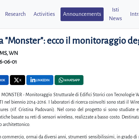
Isti
Research
Activities
Announcements
Int
News
a "Monster": ecco il monitoraggio degl
MS, WN
6-06-01
OOK
X
LINKEDIN
WHATSAPP
o MONSTER - Monitoraggio Strutturale di Edifici Storici con Tecnologie Wi
I nel biennio 2014-2016. I laboratori di ricerca coinvolti sono stati il Wir
ures (rif. Cristina Padovani). Nel corso del progetto si sono studiate
tiche basate su reti di sensori wireless, realizzate a basso costo. Destinat
 architettonico.
n commercio, ormai da diversi anni, strumenti sensibilissimi, in grado di ri