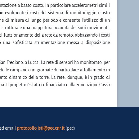
tazione a basso costo, in particolare accelerometri simili
notevolmente i costi del sistema di monitoraggio (costo
ne di misura di lungo periodo e consente l'utilizzo di un
la struttura e una mappatura accurata dei suoi movimenti.
 del funzionamento della rete da remoto, abbassando i costi
o una sofisticata strumentazione messa a disposizione
 San Frediano, a Lucca. La rete di sensori ha monitorato, per
delle campane o in giornate di particolare affollamento in
nto dinamico della torre. La rete, dunque, è in grado di
ma. Il progetto è stato cofinanziato dalla Fondazione Cassa
fied email
protocollo.isti@pec.cnr.it
(pec)