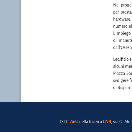
Nel proget
per prest
hardware, 
numero ele
L'impiego 
di manute
dall'Osser
L'edificio
alcuni mes
Piazza Sa
svolgere f
di Risparm
ISTI •
Area
della Ricerca
CNR
, via G. Mor