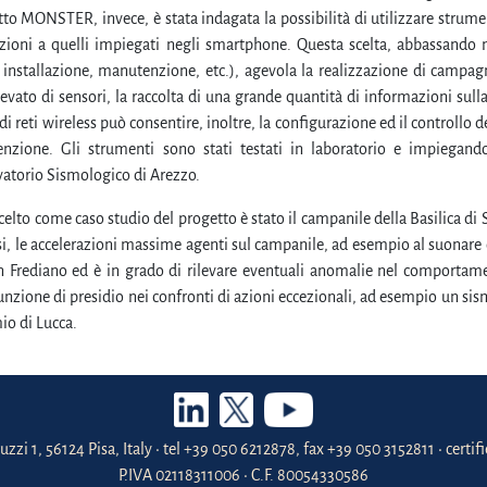
to MONSTER, invece, è stata indagata la possibilità di utilizzare strumen
azioni a quelli impiegati negli smartphone. Questa scelta, abbassando 
installazione, manutenzione, etc.), agevola la realizzazione di campag
vato di sensori, la raccolta di una grande quantità di informazioni sul
di reti wireless può consentire, inoltre, la configurazione ed il controllo
nzione. Gli strumenti sono stati testati in laboratorio e impiegand
vatorio Sismologico di Arezzo.
 scelto come caso studio del progetto è stato il campanile della Basilica di
i, le accelerazioni massime agenti sul campanile, ad esempio al suonare 
n Frediano ed è in grado di rilevare eventuali anomalie nel comportame
unzione di presidio nei confronti di azioni eccezionali, ad esempio un sis
io di Lucca.
uzzi 1, 56124 Pisa, Italy • tel +39 050 6212878, fax +39 050 3152811 • certi
P.IVA 02118311006 • C.F. 80054330586