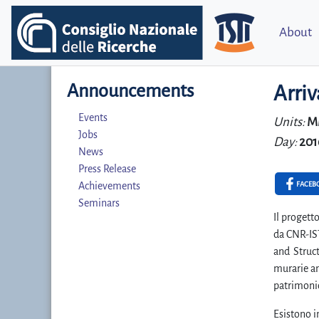
About
Announcements
Arriv
Events
Units:
M
Jobs
Day:
201
News
Press Release
FACEB
Achievements
Seminars
Il progett
da CNR-IST
and Struct
murarie an
patrimonio
Esistono i