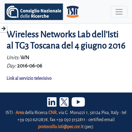
Wireless Networks Lab dell'Isti
al TG3 Toscana del 4 giugno 2016
Units:
WN
Day:
2016-06-06
Link al servizio televisivo
ISTI •
Area
della Ricerca
CNR
, via G. Moruzzi 1, 56124 Pisa, Italy • tel
+39 050 6212878, fax +39 050 3152811 • certified email
protocollo.isti@pec.cnr.it
(pec)