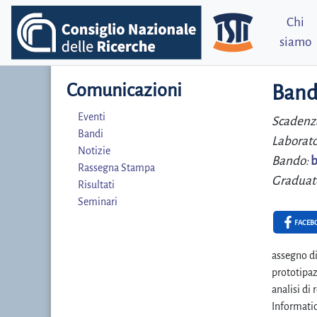
Chi
siamo
Comunicazioni
Band
Eventi
Scadenz
Bandi
Laborato
Notizie
Bando:
b
Rassegna Stampa
Graduat
Risultati
Seminari
FACEB
assegno di
prototipaz
analisi di
Informatic