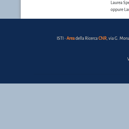
Laurea Spe
oppure Lau
ISTI •
Area
della Ricerca
CNR
, via G. Moru