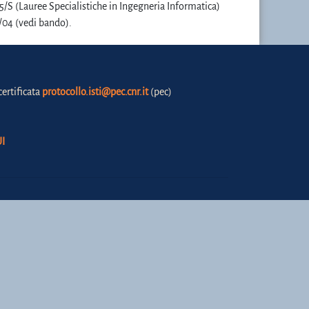
 35/S (Lauree Specialistiche in Ingegneria Informatica)
/04 (vedi bando).
certificata
protocollo.isti@pec.cnr.it
(pec)
I