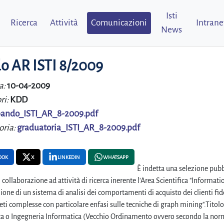
Isti
Ricerca
Attività
Comunicazioni
Intrane
News
o AR ISTI 8/2009
a:
10-04-2009
ri:
KDD
ando_ISTI_AR_8-2009.pdf
oria:
graduatoria_ISTI_AR_8-2009.pdf
OOK
X
LINKEDIN
WHATSAPP
È indetta una selezione pubbl
 collaborazione ad attività di ricerca inerente l'Area Scientifica "Inform
ione di un sistema di analisi dei comportamenti di acquisto dei clienti fi
 reti complesse con particolare enfasi sulle tecniche di graph mining".Titol
a o Ingegneria Informatica (Vecchio Ordinamento ovvero secondo la norm