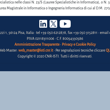
cialistica nelle classi N. 23/S (Lauree Specialistiche in Informatica), o N.
rea Magistrale in Informatica o Ingegneria Informatica di cui al D.M. 270
zzi 1, 56124 Pisa, Italia • tel +39 050 6212878, fax +39 050 3152811 • email 
P.IVA 02118311006 • C.F. 80054330586
Amministrazione Trasparente
•
Privacy e Cookie Policy
Web Master:
web_master@isti.cnr.it
• Per segnalazioni tecniche cliccare
QU
Copyright © 2020 CNR-ISTI. Tutti i diritti riservati.