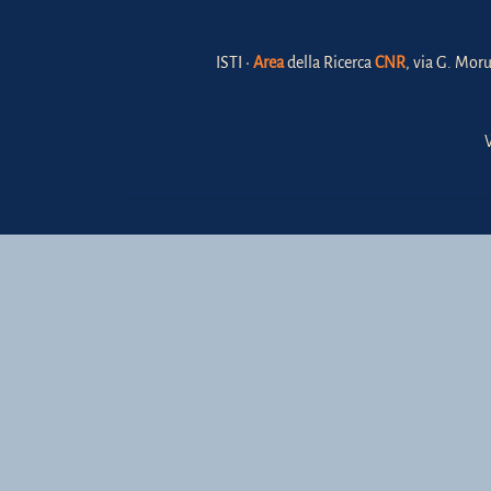
ISTI •
Area
della Ricerca
CNR
, via G. Moru