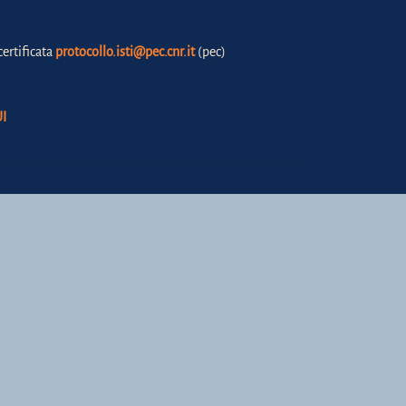
certificata
protocollo.isti@pec.cnr.it
(pec)
I