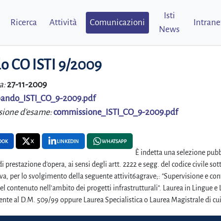
Isti
Ricerca
Attività
Comunicazioni
Intrane
News
o CO ISTI 9/2009
a:
27-11-2009
ando_ISTI_CO_9-2009.pdf
ione d'esame:
commissione_ISTI_CO_9-2009.pdf
OOK
X
LINKEDIN
WHATSAPP
È indetta una selezione pubbli
di prestazione d'opera, ai sensi degli artt. 2222 e segg. del codice civile s
va, per lo svolgimento della seguente attivit6agrave;: "Supervisione e contr
el contenuto nell'ambito dei progetti infrastrutturali". Laurea in Lingue e
nte al D.M. 509/99 oppure Laurea Specialistica o Laurea Magistrale di cu