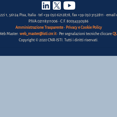
zzi 1, 56124 Pisa, Italia • tel +39 050 6212878, fax +39 050 3152811 • email 
P.IVA 02118311006 • C.F. 80054330586
Amministrazione Trasparente
•
Privacy e Cookie Policy
Web Master:
web_master@isti.cnr.it
• Per segnalazioni tecniche cliccare
QU
Copyright © 2020 CNR-ISTI. Tutti i diritti riservati.