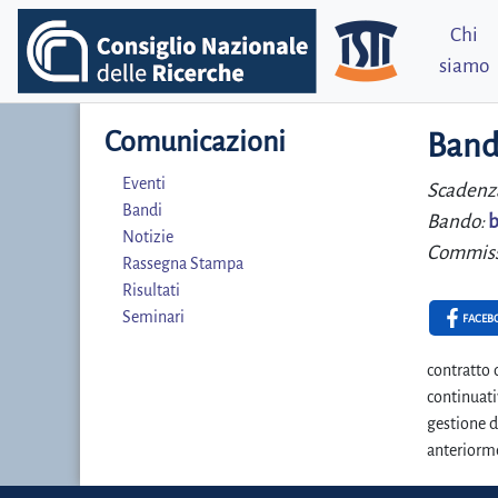
Chi
siamo
Comunicazioni
Band
Eventi
Scadenz
Bandi
Bando:
b
Notizie
Commiss
Rassegna Stampa
Risultati
Seminari
FACEB
contratto 
continuati
gestione d
anteriorme