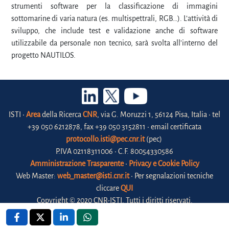
strumenti software per la classificazione di immagini
sottomarine di varia natura (es. multispettrali, RGB…). L’attività di
sviluppo, che include test e validazione anche di software
utilizzabile da personale non tecnico, sarà svolta all'interno del
progetto NAUTILOS.
ISTI •
Area
della Ricerca
CNR
, via G. Moruzzi 1, 56124 Pisa, Italia • tel
+39 050 6212878, fax +39 050 3152811 • email certificata
protocollo.isti@pec.cnr.it
(pec)
P.IVA 02118311006 • C.F. 80054330586
Amministrazione Trasparente
•
Privacy e Cookie Policy
Web Master:
web_master@isti.cnr.it
• Per segnalazioni tecniche
cliccare
QUI
Copyright © 2020 CNR-ISTI. Tutti i diritti riservati.