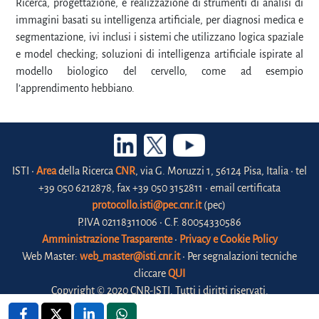
Ricerca, progettazione, e realizzazione di strumenti di analisi di
immagini basati su intelligenza artificiale, per diagnosi medica e
segmentazione, ivi inclusi i sistemi che utilizzano logica spaziale
e model checking; soluzioni di intelligenza artificiale ispirate al
modello biologico del cervello, come ad esempio
l’apprendimento hebbiano.
ISTI •
Area
della Ricerca
CNR
, via G. Moruzzi 1, 56124 Pisa, Italia • tel
+39 050 6212878, fax +39 050 3152811 • email certificata
protocollo.isti@pec.cnr.it
(pec)
P.IVA 02118311006 • C.F. 80054330586
Amministrazione Trasparente
•
Privacy e Cookie Policy
Web Master:
web_master@isti.cnr.it
• Per segnalazioni tecniche
cliccare
QUI
Copyright © 2020 CNR-ISTI. Tutti i diritti riservati.