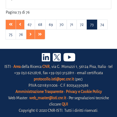
Pagina 73 di 76
67
68
69
70
71
72
73
74
75
76
ISTI •
Area
della Ricerca
CNR
, via G. Moruzzi 1, 56124 Pisa, Italia • tel
+39 050 6212878, fax +39 050 3152811 • email certificata
protocollo.isti@pec.cnr.it
(pec)
P.IVA 02118311006 • C.F. 80054330586
Amministrazione Trasparente
•
Privacy e Cookie Policy
Web Master:
web_master@isti.cnr.it
• Per segnalazioni tecniche
cliccare
QUI
Copyright © 2020 CNR-ISTI. Tutti i diritti riservati.