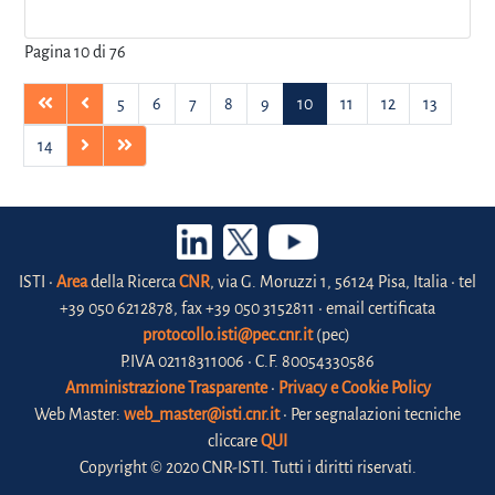
Pagina 10 di 76
5
6
7
8
9
10
11
12
13
14
ISTI •
Area
della Ricerca
CNR
, via G. Moruzzi 1, 56124 Pisa, Italia • tel
+39 050 6212878, fax +39 050 3152811 • email certificata
protocollo.isti@pec.cnr.it
(pec)
P.IVA 02118311006 • C.F. 80054330586
Amministrazione Trasparente
•
Privacy e Cookie Policy
Web Master:
web_master@isti.cnr.it
• Per segnalazioni tecniche
cliccare
QUI
Copyright © 2020 CNR-ISTI. Tutti i diritti riservati.