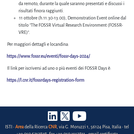
da remoto, durante la quale saranno presentati e discussi i
risultati finora raggiunti.
11 ottobre (h.11.30-13.00), Demonstration Event online dal
titolo "The FOSSR Virtual Research Environment (FOSSR-
VRE)".
Per maggiori dettagli e locandina:
https://www.fossr.eu/eventi/fossr-days-2024/
Il link per iscriversi ad uno o più eventi dei FOSSR Days è:
https://l.cnr.it/fossrdays-registration-form
ISTI •
Area
della Ricerca
CNR
, via G. Moruzzi 1, 56124 Pisa, Italia • tel