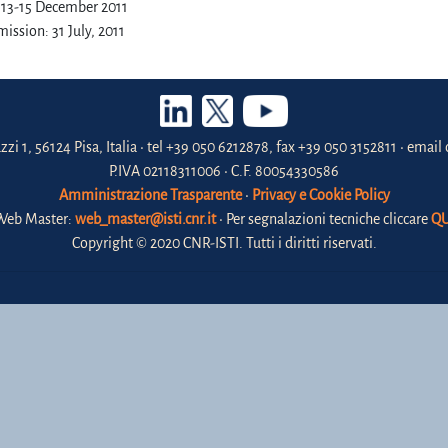
y, 13-15 December 2011
ission: 31 July, 2011
zzi 1, 56124 Pisa, Italia • tel +39 050 6212878, fax +39 050 3152811 • email 
P.IVA 02118311006 • C.F. 80054330586
Amministrazione Trasparente
•
Privacy e Cookie Policy
Web Master:
web_master@isti.cnr.it
• Per segnalazioni tecniche cliccare
QU
Copyright © 2020 CNR-ISTI. Tutti i diritti riservati.