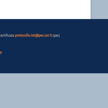
certificata
protocollo.isti@pec.cnr.it
(pec)
I