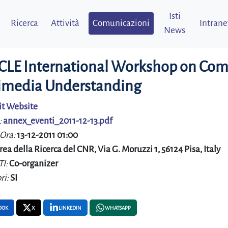
Isti
Ricerca
Attività
Comunicazioni
Intrane
News
LE International Workshop on Compu
imedia Understanding
it Website
:
annex_eventi_2011-12-13.pdf
 Ora:
13-12-2011 01:00
rea della Ricerca del CNR, Via G. Moruzzi 1, 56124 Pisa, Italy
TI:
Co-organizer
ri:
SI
OOK
X
LINKEDIN
WHATSAPP