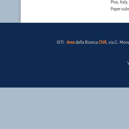
Pisa, Ital
Paper subm
ISTI •
Area
della Ricerca
CNR
, via G. Moru