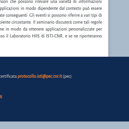
nsori che possono rilevare una varietà di informazioni
pplicazioni in modo dipendente dal contesto può essere
te conseguenti. Gli eventi si possono riferire a vari tipi di
ambiente circostante. Il seminario discuterà come tali regole
ne in modo da ottenere applicazioni personalizzate per
sso il Laboratorio HIIS di ISTI-CNR, e se ne riporteranno
certificata
protocollo.isti@pec.cnr.it
(pec)
I