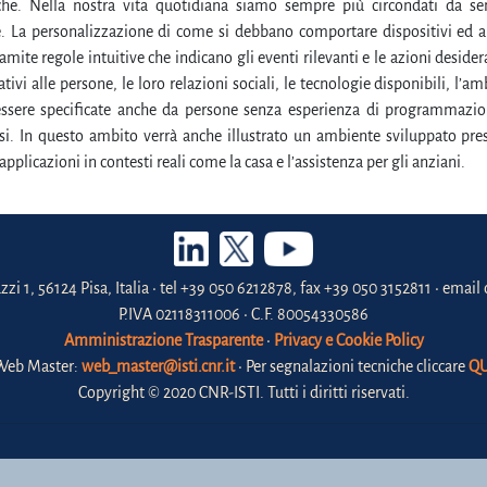
che. Nella nostra vita quotidiana siamo sempre più circondati da se
. La personalizzazione di come si debbano comportare dispositivi ed a
amite regole intuitive che indicano gli eventi rilevanti e le azioni desidera
lativi alle persone, le loro relazioni sociali, le tecnologie disponibili, l’
ssere specificate anche da persone senza esperienza di programmazio
usi. In questo ambito verrà anche illustrato un ambiente sviluppato pre
pplicazioni in contesti reali come la casa e l’assistenza per gli anziani.
zzi 1, 56124 Pisa, Italia • tel +39 050 6212878, fax +39 050 3152811 • email 
P.IVA 02118311006 • C.F. 80054330586
Amministrazione Trasparente
•
Privacy e Cookie Policy
Web Master:
web_master@isti.cnr.it
• Per segnalazioni tecniche cliccare
QU
Copyright © 2020 CNR-ISTI. Tutti i diritti riservati.