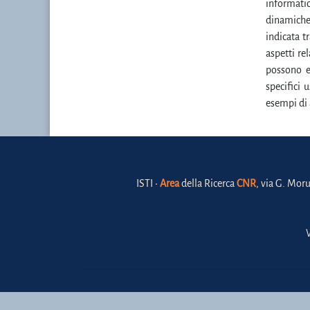
informati
dinamiche
indicata tr
aspetti re
possono e
specifici 
esempi di a
ISTI •
Area
della Ricerca
CNR
, via G. Moru