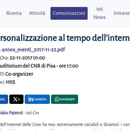
Isti
Ricerca
Attività
Comunicazioni
Intrane
News
rsonalizzazione al tempo dell'intern
:
annex_eventi_2017-11-22.pdf
 Ora:
22-11-2017 01:00
uditorium del CNR di Pisa - ore 17:00
TI:
Co-organizer
ri:
HIIS
OOK
X
LINKEDIN
WHATSAPP
Fabio Paternò
- Isti-Cnr
dell'Internet delle Cose ha reso estremamente variabili e dinamici i cont