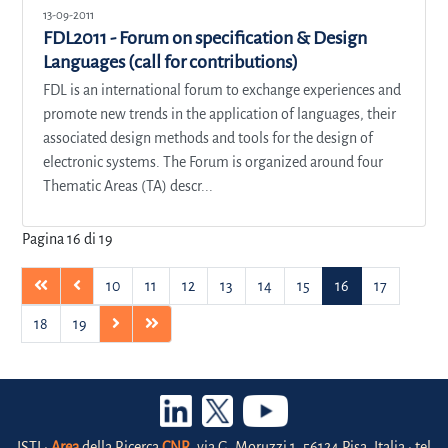
13-09-2011
FDL2011 - Forum on specification & Design
Languages (call for contributions)
FDL is an international forum to exchange experiences and
promote new trends in the application of languages, their
associated design methods and tools for the design of
electronic systems. The Forum is organized around four
Thematic Areas (TA) descr...
Pagina 16 di 19
10
11
12
13
14
15
16
17
18
19
ISTI •
Area
della Ricerca
CNR
, via G. Moruzzi 1, 56124 Pisa, Italia • tel