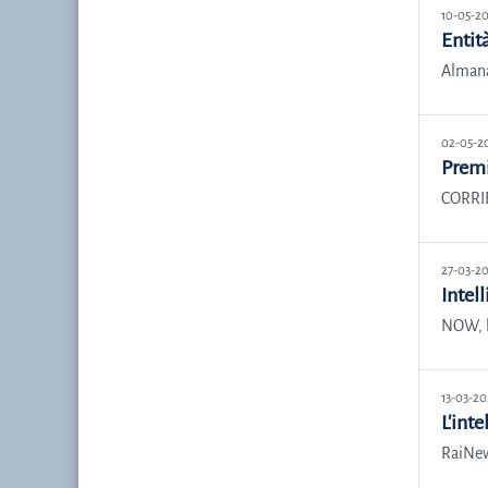
10-05-2
Entit
Almana
02-05-2
Premi
CORRI
27-03-2
Intell
NOW, la
13-03-20
L'inte
RaiNew