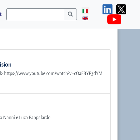
t
ision
o.Link: https://www.youtube.com/watch?v=cOaFBYP3dYM
 Mirco Nanni e Luca Pappalardo.