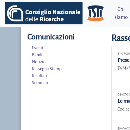
Chi
siamo
Comunicazioni
Rass
Eventi
21-07-2
Bandi
Prese
Notizie
TVM (M
Rassegna Stampa
Risultati
Seminari
03-07-2
Le ma
Codice 
30-06-2