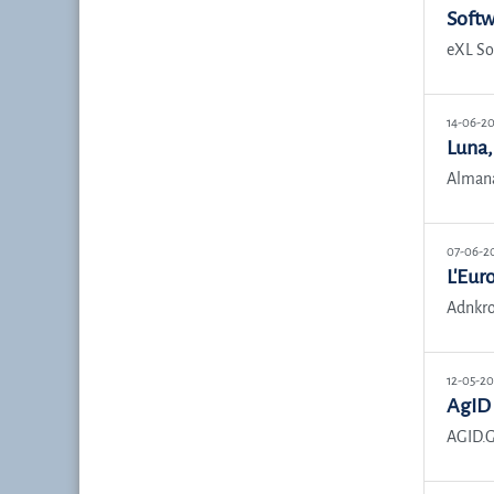
Softw
eXL So
14-06-2
Luna,
Almana
07-06-2
L'Eur
Adnkro
12-05-2
AgID 
AGID.G