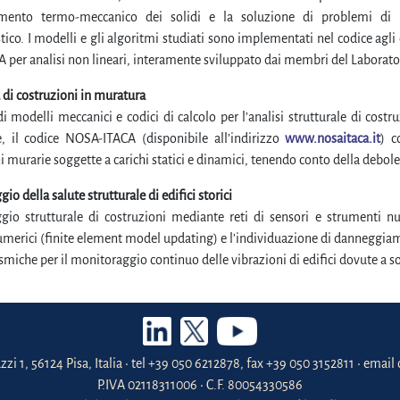
ento termo-meccanico dei solidi e la soluzione di problemi di i
tico. I modelli e gli algoritmi studiati sono implementati nel codice agli
A per analisi non lineari, interamente sviluppato dai membri del Laborato
di costruzioni in muratura
i modelli meccanici e codici di calcolo per l’analisi strutturale di costru
e, il codice NOSA-ITACA (disponibile all’indirizzo
www.nosaitaca.it
) c
i murarie soggette a carichi statici e dinamici, tenendo conto della debole
o della salute strutturale di edifici storici
io strutturale di costruzioni mediante reti di sensori e strumenti num
merici (finite element model updating) e l’individuazione di danneggiame
ismiche per il monitoraggio continuo delle vibrazioni di edifici dovute a so
zzi 1, 56124 Pisa, Italia • tel +39 050 6212878, fax +39 050 3152811 • email 
P.IVA 02118311006 • C.F. 80054330586