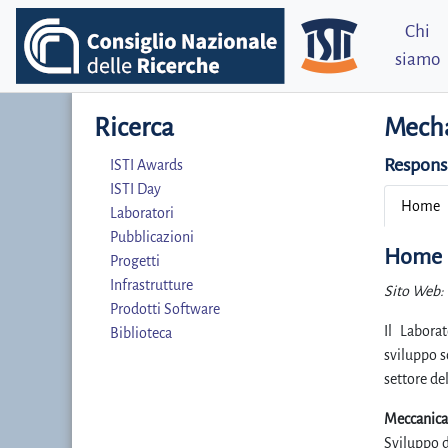
Chi
siamo
Ricerca
Mecha
Respons
ISTI Awards
ISTI Day
Home
Laboratori
Pubblicazioni
Home
Progetti
Infrastrutture
Sito Web:
Prodotti Software
Il Labora
Biblioteca
sviluppo s
settore del
Meccanica
Sviluppo d