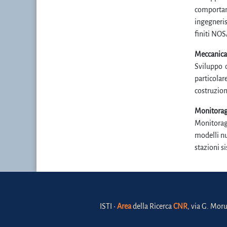
comportam
ingegneris
finiti NOS
Meccanica 
Sviluppo d
particolar
costruzion
Monitoraggi
Monitoragg
modelli nu
stazioni s
ISTI •
Area
della Ricerca
CNR
, via G. Moru