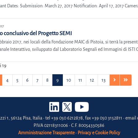
ant Dates: Submission: March 27, 2017 Notification: April 17, 2017 Camera
017
o conclusivo del Progetto SEMI
ebbraio 2017, nei locali della Fondazione MAIC di Pistoia, si terrà la pres
nale Interattivo, sviluppato dal Laboratorio Segnali ed Immagini di ISTI C
i 19
4
5
6
7
8
9
10
11
12
13
zzi 1, 56124 Pisa, Italia • tel +39 050 6212878, fax +39 050 3152811 • email 
P.IVA 02118311006 • C.F. 80054330586
Amministrazione Trasparente
•
Privacy e Cookie Policy