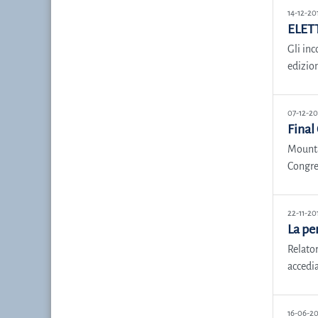
14-12-20
ELETT
Gli inc
edizion
07-12-20
Final
Mounta
Congre
22-11-20
La pe
Relator
accedia
16-06-20