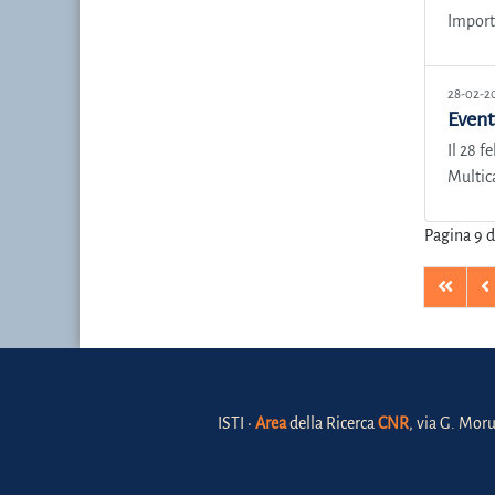
Import
28-02-2
Event
Il 28 f
Multica
Pagina 9 d
ISTI •
Area
della Ricerca
CNR
, via G. Moru