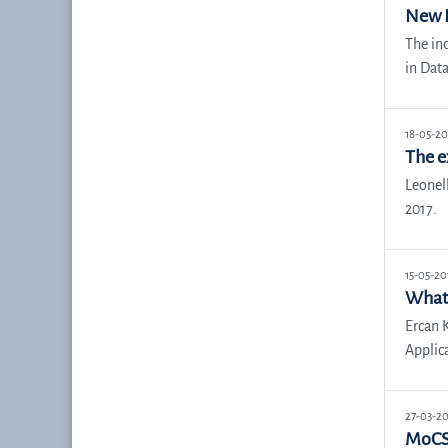
New P
The in
in Data
18-05-20
The e
Leonel
2017.
15-05-20
What 
Ercan 
Applic
27-03-20
MoCS 