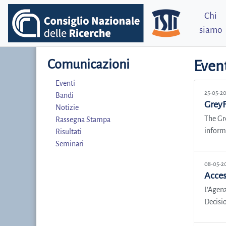
Chi
siamo
Comunicazioni
Even
Eventi
25-05-2
Bandi
GreyF
Notizie
The Gr
Rassegna Stampa
inform
Risultati
Seminari
08-05-2
Access
L'Agen
Decisio