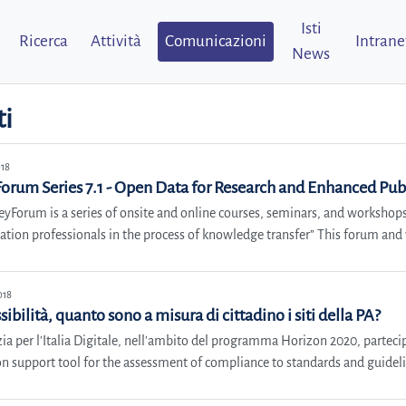
Isti
Ricerca
Attività
Comunicazioni
Intrane
News
ti
018
orum Series 7.1 - Open Data for Research and Enhanced Pub
eyForum is a series of onsite and online courses, seminars, and worksho
ation professionals in the process of knowledge transfer” This forum and 
018
ibilità, quanto sono a misura di cittadino i siti della PA?
zia per l'Italia Digitale, nell'ambito del programma Horizon 2020, partec
n support tool for the assessment of compliance to standards and guideline